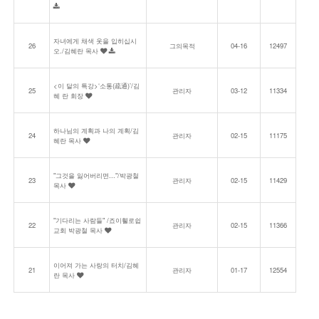
자녀에게 채색 옷을 입히십시
26
그의목적
04-16
12497
오./김혜란 목사
<이 달의 특강>‘소통(疏通)’/김
25
관리자
03-12
11334
혜 란 회장
하나님의 계획과 나의 계획/김
24
관리자
02-15
11175
혜란 목사
"그것을 잃어버리면..."/박광철
23
관리자
02-15
11429
목사
"기다리는 사람들" /죠이휄로쉽
22
관리자
02-15
11366
교회 박광철 목사
이어져 가는 사랑의 터치/김혜
21
관리자
01-17
12554
란 목사