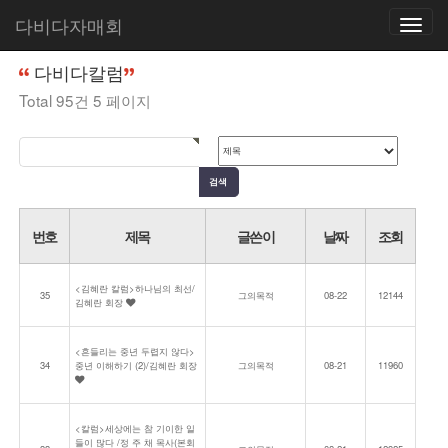
다비다자매회
Toggle
홈
커뮤니티
다비다칼럼
navigatio
다비다칼럼
Total 95건
5 페이지
번호
제목
글쓴이
날짜
조회
<김혜란 칼럼>하나님의 최선/
35
그의목적
08-22
12144
김혜란 회장
<흔들리는 중년 두렵지 않다>
34
중년 이해하기 (2)/김혜란 회장
그의목적
08-21
11960
<칼럼>세상에는 참 기이한 일
들이 많다 /정 주 채 목사(본회