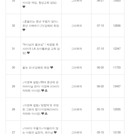
33
그의목적
08-21
12925
이사장 역임, 향상교회 담임)
<흔들리는 중년 두렵지 않다>
32
중년 이해하기 (1)/김혜란 회장
그의목적
07-15
12836
"하나님의 돌보심" / 박광철 목
31
사(미국 LA 죠이휄로쉽 교회 담
그의목적
07-15
12347
임)
30
울보 모녀/김혜란 회장
그의목적
06-20
11733
<이영복 칼럼>50대 중년에 쓴
29
어버이날 편지/ 이영복 (다비다
그의목적
06-20
13457
자매회 이사장)
<이영복 칼럼>‘방향제’로 위장
28
한 그분의 향기/이영복(다비다
그의목적
05-15
12555
자매회 이사장)
<다비다 우물가>/어울리지 않
27
는 사랑의 실천자, 예수님
그의목적
05-15
12139