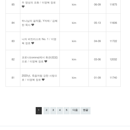
두 영성의 조화 / 이영복 장로
85
kim
06-09
11875
하나님의 걸작품, Y자매 / 김혜
84
kim
05-13
11606
란 목사
나의 버킷리스트 No. 1 / 이영
83
kim
04-09
11722
복 장로
코로나(corona)에서 화관(花冠)
82
kim
03-06
12032
으로 / 이영복 장로
2020년, 죽음처럼 강한 사랑으
81
kim
01-09
11740
로 / 이영복 장로
1
2
3
4
5
다음
맨끝