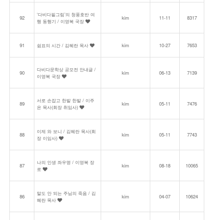
‘다비다필그림’의 청풍호반 여
92
kim
11-11
8317
행 동행기 / 이영복 국장
91
쉼표의 시간 / 김혜란 목사
kim
10-27
7653
다비다문학상 공모전 안내글 /
90
kim
06-13
7139
이영복 국장
서로 손잡고 한발 한발 / 이주
89
kim
05-11
7476
은 목사(회장 취임사)
이제 와 보니 / 김혜란 목사(회
88
kim
05-11
7743
장 이임사)
나의 인생 좌우명 / 이영복 장
87
kim
08-18
10065
로
말도 안 되는 주님의 죽음 / 김
86
kim
04-07
10624
혜란 목사