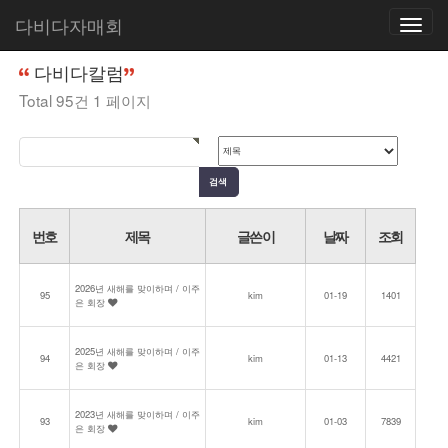
다비다자매회
Toggle
홈
커뮤니티
다비다칼럼
navigatio
다비다칼럼
Total 95건
1 페이지
번호
제목
글쓴이
날짜
조회
2026년 새해를 맞이하며 / 이주
95
kim
01-19
1401
은 회장
2025년 새해를 맞이하며 / 이주
94
kim
01-13
4421
은 회장
2023년 새해를 맞이하며 / 이주
93
kim
01-03
7839
은 회장