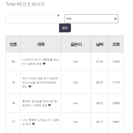
Total 95건
2 페이지
번호
제목
글쓴이
날짜
조회
<다비다이야기> 300호를 맞으
80
kim
07-24
12253
며 / 김혜란 회장
부산 다비다 창립 초기 장순덕
79
전도사님을 생각하며/김혜란
kim
06-27
11175
목사
황숙희 권사님을 천국으로 환
78
kim
06-27
10650
송하며 / 이영복 장로
나는 행복한 노인입니다 / 김혜
77
kim
04-17
10841
란 목사