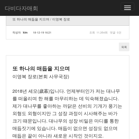
다비다자매회
Toggle
navigatio
또 하나의 매듭을 지으며 / 이영복 장로
작성자
kim
18-12-19 16:21
조회
11,354회
댓글
0건
목록
또 하나의 매듭을 지으며
이영복 장로(본회 사무국장)
2018년 세모(歲暮)입니다. 언제부터인가 저는 대나무
를 떠올리며 한 해를 마무리하는 데 익숙해졌습니다.
제가 대나무를 좋아하는 까닭은 선비의 기개가 풍기는
외형도 외형이지만 그 성장 과정이 시사해주는 바가
크기 때문입니다. 대나무의 성장 비밀은 마디를 통한
매듭짓기에 있습니다. 매듭이 없으면 성장도 없으며
매듭은 끝이 아니라 새로운 시작인 것이지요.