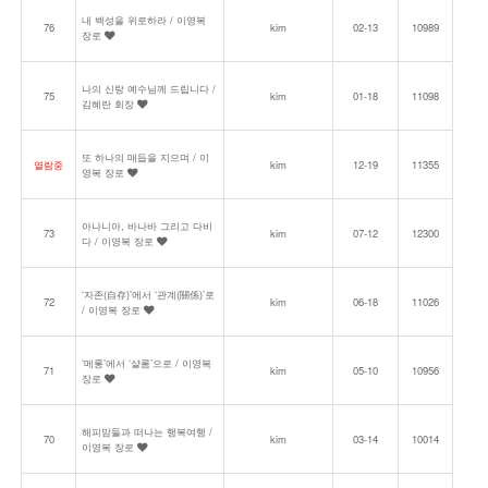
내 백성을 위로하라 / 이영복
76
kim
02-13
10989
장로
나의 신랑 예수님께 드립니다 /
75
kim
01-18
11098
김혜란 회장
또 하나의 매듭을 지으며 / 이
열람중
kim
12-19
11355
영복 장로
아나니아, 바나바 그리고 다비
73
kim
07-12
12300
다 / 이영복 장로
‘자존(自存)’에서 ‘관계(關係)’로
72
kim
06-18
11026
/ 이영복 장로
‘메롱’에서 ‘샬롬’으로 / 이영복
71
kim
05-10
10956
장로
해피맘들과 떠나는 행복여행 /
70
kim
03-14
10014
이영복 장로