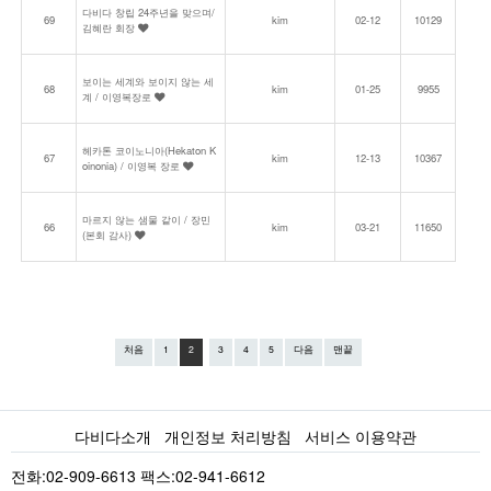
다비다 창립 24주년을 맞으며/
69
kim
02-12
10129
김혜란 회장
보이는 세계와 보이지 않는 세
68
kim
01-25
9955
계 / 이영복장로
헤카톤 코이노니아(Hekaton K
67
kim
12-13
10367
oinonia) / 이영복 장로
마르지 않는 샘물 같이 / 장민
66
kim
03-21
11650
(본회 감사)
처음
1
2
3
4
5
다음
맨끝
다비다소개
개인정보 처리방침
서비스 이용약관
전화:02-909-6613 팩스:02-941-6612