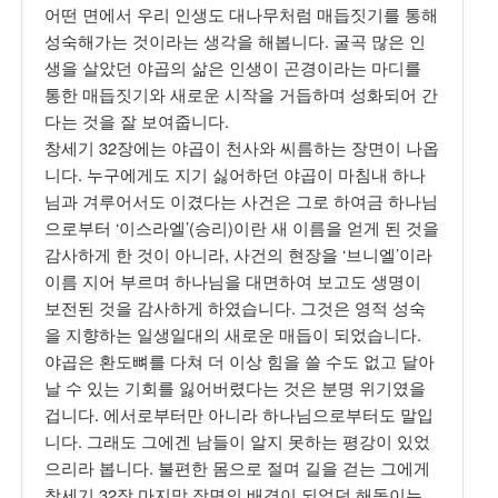
어떤 면에서 우리 인생도 대나무처럼 매듭짓기를 통해
성숙해가는 것이라는 생각을 해봅니다. 굴곡 많은 인
생을 살았던 야곱의 삶은 인생이 곤경이라는 마디를
통한 매듭짓기와 새로운 시작을 거듭하며 성화되어 간
다는 것을 잘 보여줍니다.
창세기 32장에는 야곱이 천사와 씨름하는 장면이 나옵
니다. 누구에게도 지기 싫어하던 야곱이 마침내 하나
님과 겨루어서도 이겼다는 사건은 그로 하여금 하나님
으로부터 ‘이스라엘’(승리)이란 새 이름을 얻게 된 것을
감사하게 한 것이 아니라, 사건의 현장을 ‘브니엘’이라
이름 지어 부르며 하나님을 대면하여 보고도 생명이
보전된 것을 감사하게 하였습니다. 그것은 영적 성숙
을 지향하는 일생일대의 새로운 매듭이 되었습니다.
야곱은 환도뼈를 다쳐 더 이상 힘을 쓸 수도 없고 달아
날 수 있는 기회를 잃어버렸다는 것은 분명 위기였을
겁니다. 에서로부터만 아니라 하나님으로부터도 말입
니다. 그래도 그에겐 남들이 알지 못하는 평강이 있었
으리라 봅니다. 불편한 몸으로 절며 길을 걷는 그에게
창세기 32장 마지막 장면의 배경이 되었던 해돋이는