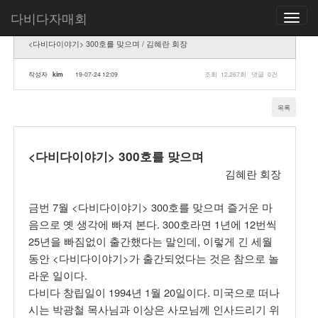
다비다자매회
Toggle
navigatio
<다비다이야기> 300호를 맞으며 / 김혜란 회장
작성자
kim
19-07-24 12:09
조회
12,267회
댓글
0건
목록
<다비다이야기> 300호를 맞으며
김혜란 회장
금번 7월 <다비다이야기> 300호를 맞으며 즐거운 마
음으로 옛 생각에 빠져 본다. 300호라면 1년에 12번씩
25년을 빠짐없이 출간했다는 말인데, 이렇게 긴 세월
동안 <다비다이야기>가 출간되었다는 것은 참으로 놀
라운 일이다.
다비다 창립일이 1994년 1월 20일이다. 미국으로 떠나
시는 박광철 목사님과 이상은 사모님께 인사드리기 위