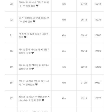
아나니아, 바나바 그리고 다비
73
kim
07-12
12312
다 / 이영복 장로
‘자존(自存)’에서 ‘관계(關係)’로
72
kim
06-18
11035
/ 이영복 장로
‘메롱’에서 ‘샬롬’으로 / 이영복
71
kim
05-10
10967
장로
해피맘들과 떠나는 행복여행 /
70
kim
03-14
10025
이영복 장로
다비다 창립 24주년을 맞으며/
69
kim
02-12
10136
김혜란 회장
보이는 세계와 보이지 않는 세
68
kim
01-25
9967
계 / 이영복장로
헤카톤 코이노니아(Hekaton K
67
kim
12-13
10377
oinonia) / 이영복 장로