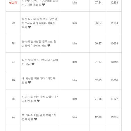
<다비다이야기> 300호를 맞으
열람중
kim
07-24
12268
며 / 김혜란 회장
부산 다비다 창립 초기 장순덕
79
전도사님을 생각하며/김혜란
kim
06-27
11184
목사
황숙희 권사님을 천국으로 환
78
kim
06-27
10668
송하며 / 이영복 장로
나는 행복한 노인입니다 / 김혜
77
kim
04-17
10852
란 목사
내 백성을 위로하라 / 이영복
76
kim
02-13
11006
장로
나의 신랑 예수님께 드립니다 /
75
kim
01-18
11107
김혜란 회장
또 하나의 매듭을 지으며 / 이
74
kim
12-19
11365
영복 장로