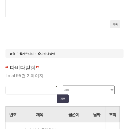
목록
홈
커뮤니티
다비다칼럼
다비다칼럼
Total 95건
2 페이지
번호
제목
글쓴이
날짜
조회