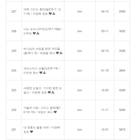
여백 그리고 충만(빌2:5~7, 요
227
kim
04-10
2083
1:14) / 이영복 장로
나는 포도나무라(요15:1~8절) /
226
kim
03-11
3032
이주은
하나님의 쓰임을 받은 여인들
225
kim
02-13
3336
(롬16:1~2) / 박광철 목사
크리스마스 선물(눅2:8~14) /
224
kim
01-19
3804
이주은 목사
사랑엔 눈멀고, 기이한 법엔 눈
223
kim
12-22
4259
열고 / 이영복 장로
가을과 사랑, 그리고 열매(롬1
222
kim
11-11
5284
0:13~15) / 박정수 목사
내 영혼의 불꽃 피워 / 이영복
221
kim
10-31
5873
장로