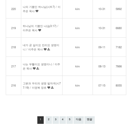
나의 기쁨인 하나님(시4:7) / 이
220
kim
10-31
5892
주은 목사
하나님의 기쁨인 나(습3:17) /
219
kim
10-31
6680
이주은 목사
내가 곧 길이요 진리요 생명이
218
kim
09-11
7182
니 / 이주은 목사
나는 부활이요 생명이니 / 이주
217
kim
08-13
7666
은 목사
그분과 우리의 생명 발자국(시7
216
kim
07-15
8055
7:19) / 이영복 장로
1
2
3
4
5
다음
맨끝