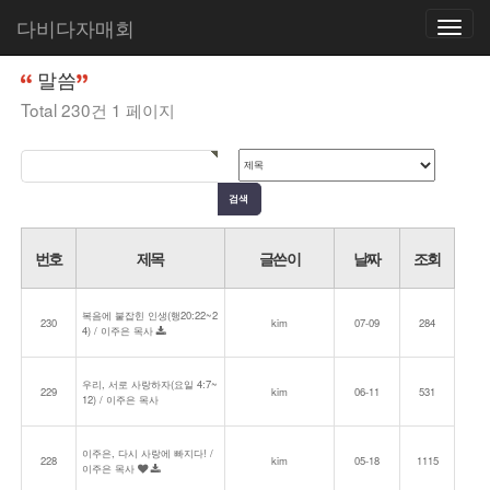
다비다자매회
Toggle
홈
커뮤니티
말씀
navigatio
말씀
Total 230건
1 페이지
번호
제목
글쓴이
날짜
조회
복음에 붙잡힌 인생(행20:22~2
230
kim
07-09
284
4) / 이주은 목사
우리, 서로 사랑하자(요일 4:7~
229
kim
06-11
531
12) / 이주은 목사
이주은, 다시 사랑에 빠지다! /
228
kim
05-18
1115
이주은 목사