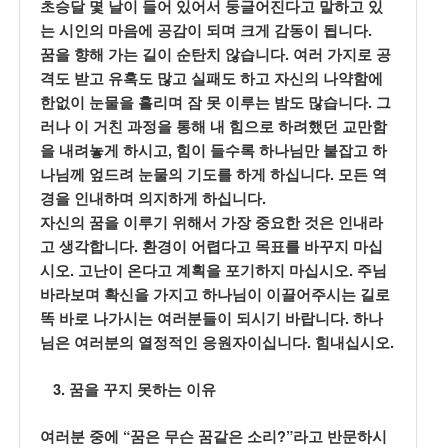
초승달 몇 날이 들어 있어서 둥글어진다고 말하고 있
.
는 시인의 마음에 공감이 되며 크게 감동이 됩니다
.
꿈을 향해 가는 길이 순탄치 않습니다
여러 가지로 공
격도 받고 유혹도 많고 실패도 하고 자신의 나약함에
.
한없이 눈물을 흘리며 잠 못 이루는 밤도 많습니다
그
러나 이 거친 과정을 통해 내 힘으로 하려했던 교만함
,
을 내려놓게 하시고
힘이 들수록 하나님만 붙잡고 하
.
나님께 엎드려 눈물의 기도를 하게 하십니다
모든 역
.
경을 인내하며 의지하게 하십니다
자신의 꿈을 이루기 위해서 가장 중요한 것은 인내라
.
고 생각합니다
환경이 어렵다고 목표를 바꾸지 마십
.
.
시오
고난이 온다고 계획을 포기하지 마십시오
주님
바라보며 확신을 가지고 하나님이 이끌어주시는 길로
.
똑 바로 나가시는 여러분들이 되시기 바랍니다
하나
.
.
님은 여러분의 열정적인 응원자이십니다
힘내십시오
3.
꿈을 꾸지 못하는 이유
“
?”
여러분 중에
꿈은 무슨 꿈같은 소리
라고 반문하시