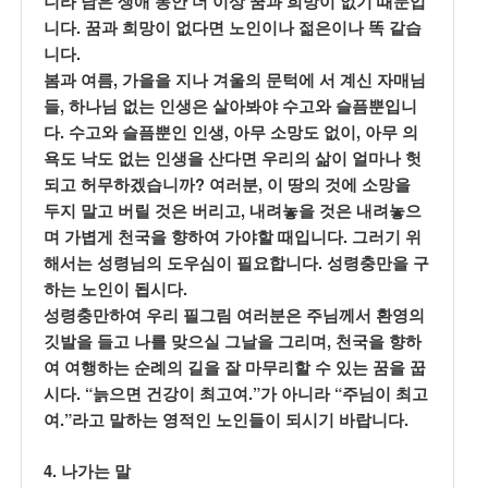
니라 남은 생애 동안 더 이상 꿈과 희망이 없기 때문입
.
니다
꿈과 희망이 없다면 노인이나 젊은이나 똑 같습
.
니다
,
봄과 여름
가을을 지나 겨울의 문턱에 서 계신 자매님
,
들
하나님 없는 인생은 살아봐야 수고와 슬픔뿐입니
.
,
,
다
수고와 슬픔뿐인 인생
아무 소망도 없이
아무 의
욕도 낙도 없는 인생을 산다면 우리의 삶이 얼마나 헛
?
,
되고 허무하겠습니까
여러분
이 땅의 것에 소망을
,
두지 말고 버릴 것은 버리고
내려놓을 것은 내려놓으
.
며 가볍게 천국을 향하여 가야할 때입니다
그러기 위
.
해서는 성령님의 도우심이 필요합니다
성령충만을 구
.
하는 노인이 됩시다
성령충만하여 우리 필그림 여러분은 주님께서 환영의
,
깃발을 들고 나를 맞으실 그날을 그리며
천국을 향하
여 여행하는 순례의 길을 잘 마무리할 수 있는 꿈을 꿉
. “
.”
“
시다
늙으면 건강이 최고여
가 아니라
주님이 최고
.”
.
여
라고 말하는 영적인 노인들이 되시기 바랍니다
4.
나가는 말