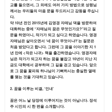
,
교를 들으면서
그 외에도 여러 가지 방법으로 성령님
께서는 우리들의 마음 문을 두드리시고 감동을 주십니
.
다
10
2015
약
년 전인
년에 김영경 자매님 댁을 방문하여
“
?”
대화하는 중에
자매님의 꿈은 무엇인가요
라고 질
,
.
문을 하였더니
작가가 되고 싶다고 하였습니다
영경
‘
?’
자매님은 살아오면서
네 꿈이 무엇이냐
는 질문은
.
1
처음 받았다고 합니다
그런데 그 꿈을 이야기한 지
<
>
.
년 만에
작은 나귀
책을 출간하였습니다
영경자매
10
님은 작가가 되고자 하는 꿈을 붙잡고
년이 지난 지
.
금도 대학에서 공부하며 그 길을 걷고 있습니다
앞으
로 그 꿈을 꽃피워 하나님이 기뻐하시는 충실한 열매
.
를 맺는 것을 기대하고 있습니다
2.
, ‘
’
꿈을 이루는 비결
인내
.
꿈은 어느 날 당장에 이루어지는 것이 아닙니다
장석
.
주 시인의 시 한 편을 소개합니다