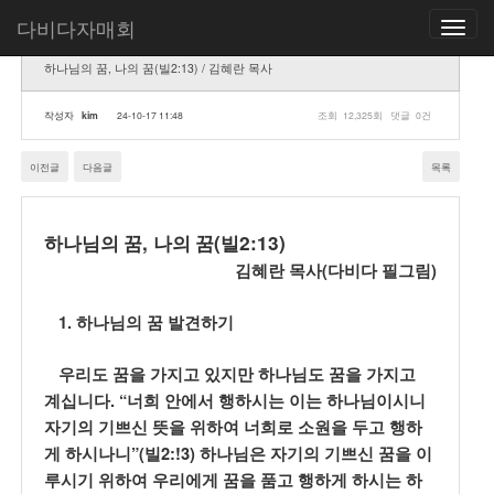
다비다자매회
Toggle
navigatio
하나님의 꿈, 나의 꿈(빌2:13) / 김혜란 목사
작성자
kim
24-10-17 11:48
조회
12,325회
댓글
0건
이전글
다음글
목록
,
(
2:13)
하나님의 꿈
나의 꿈
빌
(
)
김혜란 목사
다비다 필그림
1.
하나님의 꿈 발견하기
우리도 꿈을 가지고 있지만 하나님도 꿈을 가지고
.
“
계십니다
너희 안에서 행하시는 이는 하나님이시니
자기의 기쁘신 뜻을 위하여 너희로 소원을 두고 행하
”(
2:!3)
게 하시나니
빌
하나님은 자기의 기쁘신 꿈을 이
루시기 위하여 우리에게 꿈을 품고 행하게 하시는 하