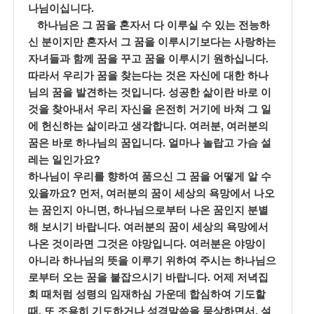
.
나님이십니다
하나님은 그 꿈을 혼자서 다 이루실 수 있는 전능하
신 분이지만 혼자서 그 꿈을 이루시기보다는 사랑하는
.
자녀들과 함께 꿈을 꾸고 꿈을 이루시기 원하십니다
따라서 우리가 꿈을 찾는다는 것은 자신에 대한 하나
.
님의 꿈을 발견하는 것입니다
성공한 삶이란 바로 이
것을 찾아내서 우리 자신을 온전히 거기에 바쳐 그 일
.
,
에 헌신하는 삶이라고 생각합니다
여러분
여러분의
.
꿈은 바로 하나님의 꿈입니다
얼마나 놀랍고 가슴 설
?
레는 일인가요
하나님이 우리를 향하여 품으신 그 꿈을 어떻게 알 수
?
,
있을까요
먼저
여러분의 꿈이 세상의 욕망에서 나오
,
는 꿈인지 아니면
하나님으로부터 나온 꿈인지 분별
.
해 보시기 바랍니다
여러분의 꿈이 세상의 욕망에서
.
나온 것이라면 그것은 야망입니다
여러분은 야망이
아니라 하나님의 뜻을 이루기 위하여 주시는 하나님으
.
로부터 오는 꿈을 붙잡으시기 바랍니다
어제 저녁집
회 때처럼 성령의 임재하심 가운데 합심하여 기도할
,
,
때
또 조용히 기도하거나 성경말씀을 묵상하면서
설